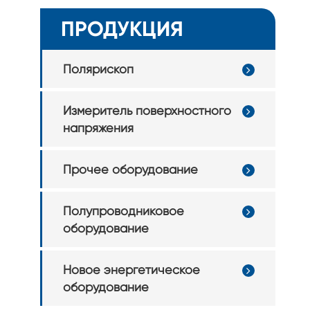
Керамическая плоскостность субстрата и аппаратура
ПРОДУКЦИЯ
обнаружения толщины
Сканирование акустической томографии
Полярископ
Лазерное оборудование прямой визуализации
Оборудование обнаружения деформации лотка чипа
Измеритель поверхностного
напряжения
Лоток Чип Дефект Инспекции Оборудования
Прочее оборудование
Полупроводниковое
оборудование
Новое энергетическое
оборудование