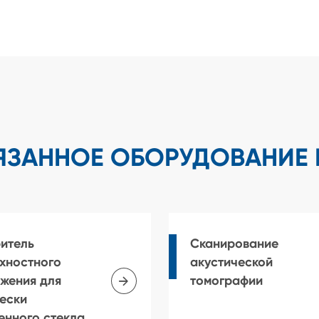
ЯЗАННОЕ ОБОРУДОВАНИЕ 
итель
Сканирование
хностного
акустической

жения для
томографии
ески
енного стекла