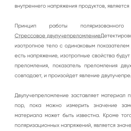
внутреннего напряжения продуктов, является 
Принцип работы поляризованног
Стрессовое двулучепреломление
Детектиро
изотропное тело с одинаковым показателем 
есть напряжение, изотропные свойства буду
преломления, показатель преломления дв
совпадает, и произойдет явление двулучепре
Двулучепреломление заставляет материал п
пор, пока можно измерить значение зам
материала может быть известна. Кроме тог
поляризационных напряжений, является знач