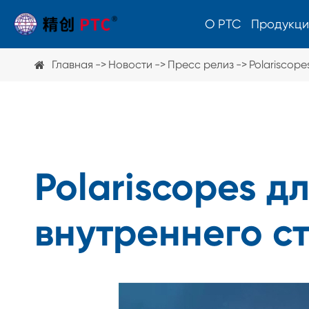
О PTC
Продукци
Главная
Новости
Пресс релиз
Polariscop
Полярископ
Просмотр штамм
Поляриметр
Polariscopes 
внутреннего с
Прочее оборудование