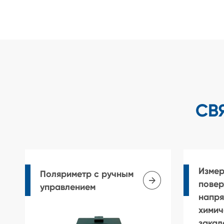
СВ
Измер
Поляриметр с ручным

повер
управлением
напря
химич
закал