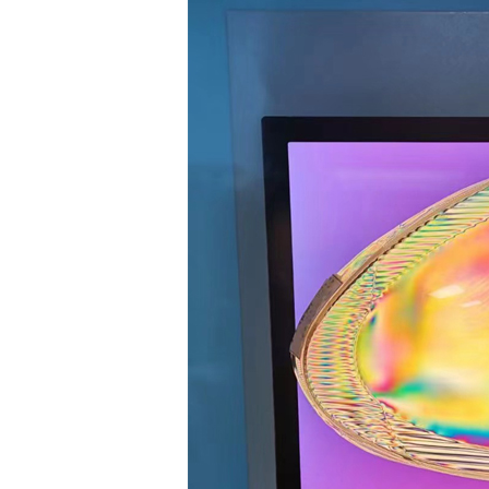
Измерительный прибор оси листа поляризатора
Стеклянный датчик толщины