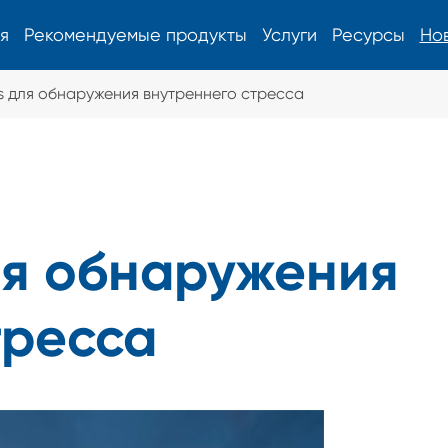
я
Рекомендуемые продукты
Услуги
Ресурсы
Но
es для обнаружения внутреннего стресса
Измеритель поверхностного
напряжения
Измеритель поверхностного напряжения для химически
для обнаружения
закаленного стекла
тресса
Новое энергетическое оборудование