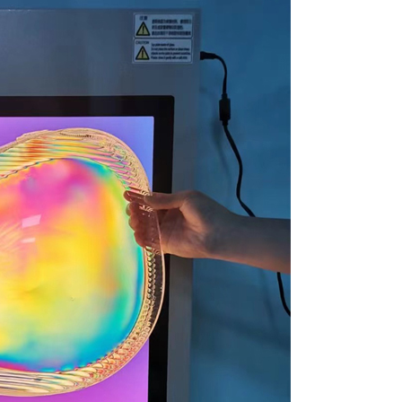
Трафаретная печать рамы растяжения оборудования
Машина горячего расплава сетки печатания экрана
Осмотр экрана печатания интегрированные и
оборудование Rework