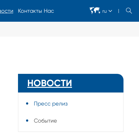


вости
Контакты Нас
ru
Полупроводниковое оборудование
Оборудование осмотра косметического дефекта ДБК
автоматическое
НОВОСТИ
Оборудование осмотра косметического дефекта АМБ
автоматическое
Пресс релиз
Оборудование осмотра дефекта припоя АМБ
автоматическое
Событие
Автоматическое оборудование для ремонта пленки
AMB/DBC