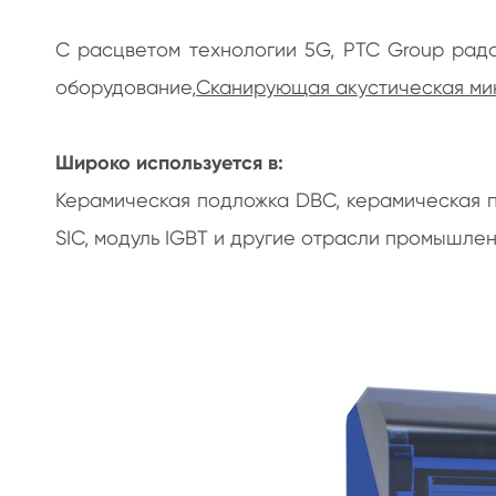
Измерительный прибор оси листа поляризатора
Стеклянный датчик толщины
С расцветом технологии 5G, PTC Group рад
оборудование,
Сканирующая акустическая ми
Широко используется в:
Керамическая подложка DBC, керамическая п
SIC, модуль IGBT и другие отрасли промышлен