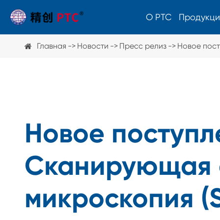
О PTC
Продукци
Главная
Новости
Пресс релиз
Новое пост
Полярископ
Просмотр штамм
Поляриметр
Новое поступл
Сканирующая 
микроскопия (
Прочее оборудование