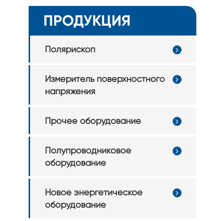
Керамическая плоскостность субстрата и аппаратура
ПРОДУКЦИЯ
обнаружения толщины
Сканирование акустической томографии
Полярископ
Лазерное оборудование прямой визуализации
Оборудование обнаружения деформации лотка чипа
Измеритель поверхностного
напряжения
Лоток Чип Дефект Инспекции Оборудования
Прочее оборудование
Полупроводниковое
оборудование
Новое энергетическое
оборудование