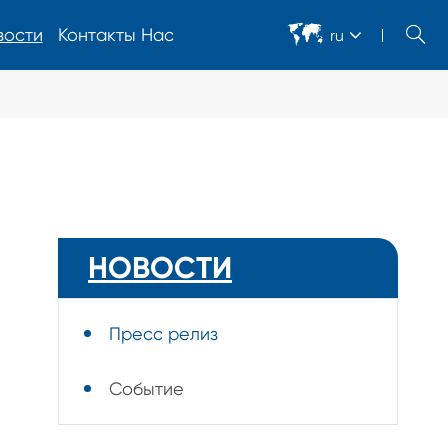


вости
Контакты Нас
ru
Полупроводниковое оборудование
Оборудование осмотра косметического дефекта ДБК
автоматическое
НОВОСТИ
Оборудование осмотра косметического дефекта АМБ
автоматическое
Пресс релиз
Оборудование осмотра дефекта припоя АМБ
автоматическое
Событие
Автоматическое оборудование для ремонта пленки
AMB/DBC