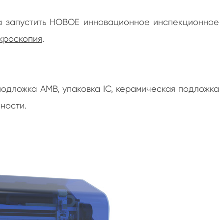
Трафаретная печать рамы растяжения оборудования
Машина горячего расплава сетки печатания экрана
а запустить НОВОЕ инновационное инспекционное
Осмотр экрана печатания интегрированные и
кроскопия
.
оборудование Rework
одложка AMB, упаковка IC, керамическая подложка
ности.