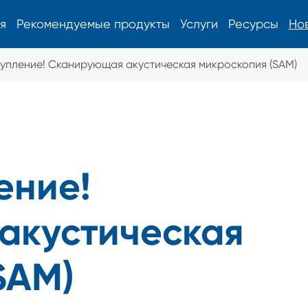
я
Рекомендуемые продукты
Услуги
Ресурсы
Но
упление! Сканирующая акустическая микроскопия (SAM)
Измеритель поверхностного
напряжения
Измеритель поверхностного напряжения для химически
ение!
закаленного стекла
акустическая
SAM)
Новое энергетическое оборудование