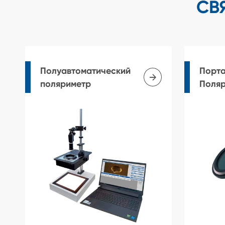
СВ
Полуавтоматический
Порт

поляриметр
Поля